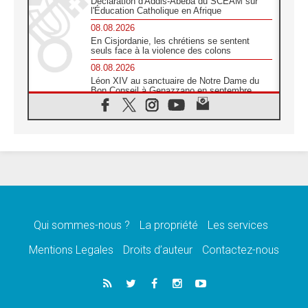
Déclaration d'Addis-Abeba du SCEAM sur
l'Éducation Catholique en Afrique
08.08.2026
En Cisjordanie, les chrétiens se sentent
seuls face à la violence des colons
08.08.2026
Léon XIV au sanctuaire de Notre Dame du
Bon Conseil à Genazzano en septembre
08.08.2026
Léon XIV: Sainte Agathe aide à contempler
la victoire de l'amour sur la mort
08.08.2026
«Relancer l'empathie», le projet Triennal d'art
des Universités catholiques
08.08.2026
Signis 2026, donner la parole aux religieuses
catholiques
Qui sommes-nous ?
La propriété
Les services
08.08.2026
Au Bangladesh, l'Église accompagne les
Mentions Legales
Droits d’auteur
Contactez-nous
Dalits sur le chemin de la dignité
07.08.2026
Philippines: le vicariat apostolique de
Calapan devient un diocèse
07.08.2026