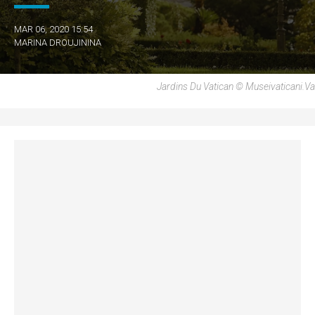
MAR 06, 2020 15:54
MARINA DROUJININA
Jardins Du Vatican © Museivaticani.va