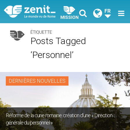
FR
MISSION
ÉTIQUETTE
Posts Tagged
‘personnel’
DERNIÈRES NOUVELLES
Réforme de la curie romaine: création d’une « Direction
générale du personnel »