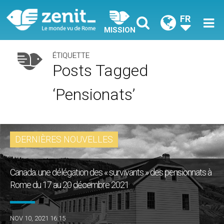
FR
MISSION
ÉTIQUETTE
Posts Tagged
‘pensionats’
DERNIÈRES NOUVELLES
Canada: une délégation des « survivants » des pensionnats à
Rome du 17 au 20 décembre 2021
NOV 10, 2021 16:15