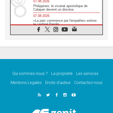
07.08.2026
Philippines: le vicariat apostolique de
Calapan devient un diocèse
07.08.2026
«La paix commence par l'empathie» estime
le cardinal Parolin
07.08.2026
En Colombie, «la paix ne s'achète pas avec
une signature»
07.08.2026
Le programme du voyage apostolique du
Pape en France dévoilé
07.08.2026
1ère Conférence continentale sur l'éducation
catholique en Afrique
Qui sommes-nous ?
La propriété
Les services
07.08.2026
Un logo symbolique pour la venue du Pape
Mentions Legales
Droits d’auteur
Contactez-nous
en France
07.08.2026
Cardinal Rossi: «La venue du Pape Léon en
Argentine est un hommage à François»
07.08.2026
Hiroshima et Nagasaki, 81 ans après,
lancement des «dix jours de prière pour la