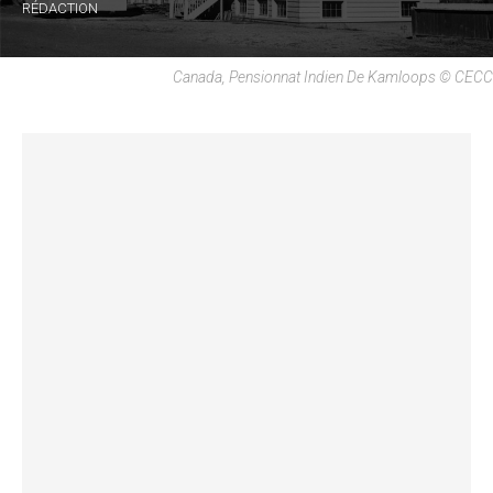
RÉDACTION
Canada, Pensionnat Indien De Kamloops © CECC