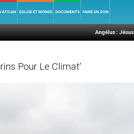
 VATICAN
EGLISE ET MONDE
DOCUMENTS
FAIRE UN DON
Angélus : Jésus nous rejoin
rins Pour Le Climat’