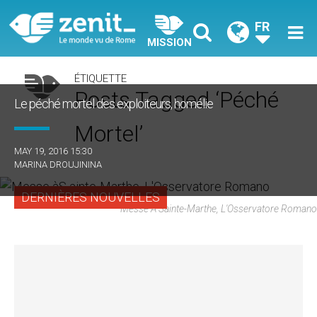
FR
MISSION
ÉTIQUETTE
Posts Tagged ‘péché
Le péché mortel des exploiteurs, homélie
Mortel’
MAY 19, 2016 15:30
MARINA DROUJININA
DERNIÈRES NOUVELLES
Messe À Sainte-Marthe, L'Osservatore Romano