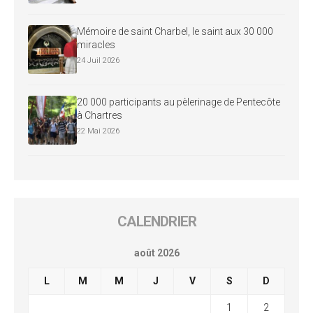
Mémoire de saint Charbel, le saint aux 30 000
miracles
24 Juil 2026
20 000 participants au pèlerinage de Pentecôte
à Chartres
22 Mai 2026
CALENDRIER
août 2026
L
M
M
J
V
S
D
1
2