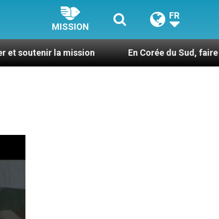
FR
MISSION
r la mission
En Corée du Sud, faire du catéch