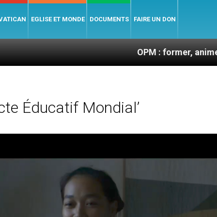
 VATICAN
EGLISE ET MONDE
DOCUMENTS
FAIRE UN DON
OPM : former, animer et souteni
te Éducatif Mondial’