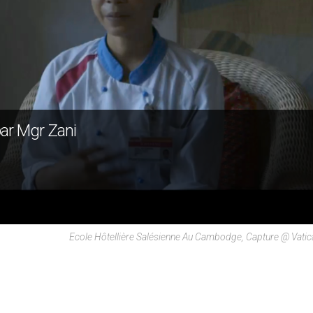
par Mgr Zani
Ecole Hôtellière Salésienne Au Cambodge, Capture @ Vati