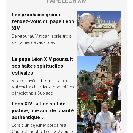
PAPE LÉON XIV
Les prochains grands
rendez-vous du pape Léon
XIV
De retour au Vatican, après trois
semaines de vacances
Le pape Léon XIV poursuit
ses haltes spirituelles
estivales
Visites privées du sanctuaire de
Vallepietra et de deux monastères
bénédictins à Subiaco
Léon XIV : « Une soif de
justice, une soif de charité
authentique »
Lors d’un déjeuner solidaire à
Castel Gandolfo, Léon XIV appelle