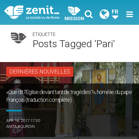
FR
MISSION
ÉTIQUETTE
Posts Tagged ‘pari’
DERNIÈRES NOUVELLES
«Que dit l’Eglise devant tant de tragédies?», homélie du pape
François (traduction complète)
APR 16, 2017 17:30
ANITA BOURDIN