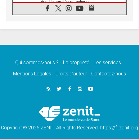
des Universités catholiques
08.08.2026
Signis 2026, donner la parole aux religieuses
catholiques
08.08.2026
Au Bangladesh, l'Église accompagne les
Dalits sur le chemin de la dignité
07.08.2026
Philippines: le vicariat apostolique de
Calapan devient un diocèse
Qui sommes-nous ?
La propriété
Les services
07.08.2026
Congo-Brazzaville: le 15 août, entre solennité
Mentions Legales
Droits d’auteur
Contactez-nous
de l'Assomption et mémoire nationale
07.08.2026
«La paix commence par l'empathie» estime
le cardinal Parolin
07.08.2026
En Colombie, «la paix ne s'achète pas avec
une signature»
Copyright © 2026 ZENIT. All Rights Reserved. https://fr.zenit.org