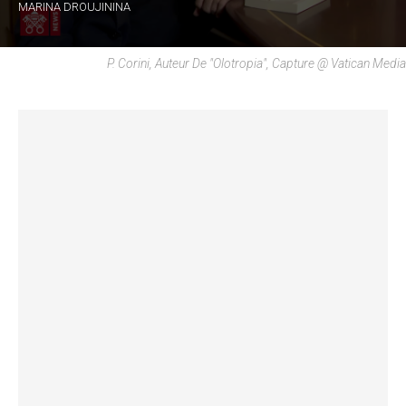
MARINA DROUJININA
P. Corini, Auteur De "Olotropia", Capture @ Vatican Media