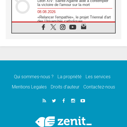
Léon XIV: Sainte Agathe aide à contempler
la victoire de l'amour sur la mort
08.08.2026
«Relancer l'empathie», le projet Triennal d'art
des Universités catholiques
08.08.2026
Signis 2026, donner la parole aux religieuses
catholiques
08.08.2026
Au Bangladesh, l'Église accompagne les
Dalits sur le chemin de la dignité
07.08.2026
Philippines: le vicariat apostolique de
Calapan devient un diocèse
Qui sommes-nous ?
La propriété
Les services
07.08.2026
Congo-Brazzaville: le 15 août, entre solennité
Mentions Legales
Droits d’auteur
Contactez-nous
de l'Assomption et mémoire nationale
07.08.2026
«La paix commence par l'empathie» estime
le cardinal Parolin
07.08.2026
En Colombie, «la paix ne s'achète pas avec
une signature»