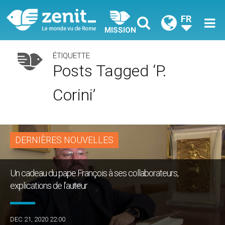
FR
MISSION
ÉTIQUETTE
Posts Tagged ‘p.
Corini’
DERNIÈRES NOUVELLES
Un cadeau du pape François à ses collaborateurs,
explications de l’auteur
DEC 21, 2020 22:00