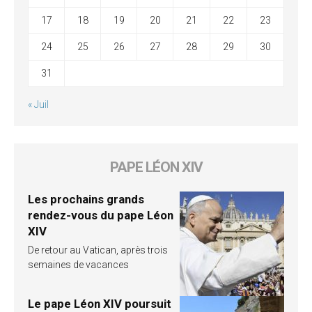
17
18
19
20
21
22
23
24
25
26
27
28
29
30
31
« Juil
PAPE LÉON XIV
Les prochains grands
rendez-vous du pape Léon
XIV
De retour au Vatican, après trois
semaines de vacances
Le pape Léon XIV poursuit