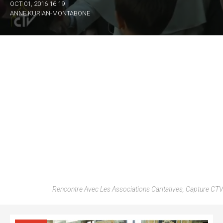
OCT 01, 2016 16:19
ANNE KURIAN-MONTABONE
Rencontre Avec Les Associations Caritatives, Capture CTV