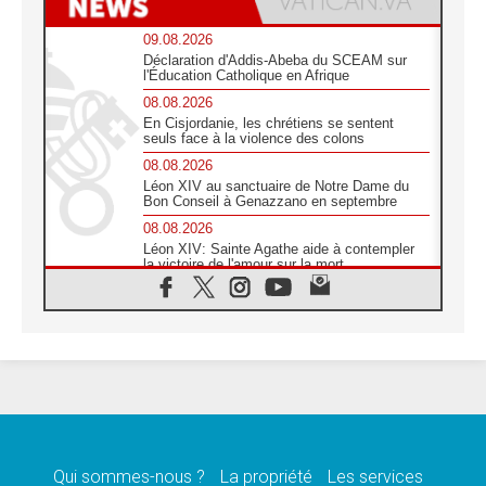
09.08.2026
Déclaration d'Addis-Abeba du SCEAM sur
l'Éducation Catholique en Afrique
08.08.2026
En Cisjordanie, les chrétiens se sentent
seuls face à la violence des colons
08.08.2026
Léon XIV au sanctuaire de Notre Dame du
Bon Conseil à Genazzano en septembre
08.08.2026
Léon XIV: Sainte Agathe aide à contempler
la victoire de l'amour sur la mort
08.08.2026
«Relancer l'empathie», le projet Triennal d'art
des Universités catholiques
08.08.2026
Signis 2026, donner la parole aux religieuses
catholiques
08.08.2026
Au Bangladesh, l'Église accompagne les
Dalits sur le chemin de la dignité
Qui sommes-nous ?
La propriété
Les services
07.08.2026