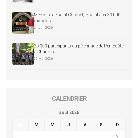
Mémoire de saint Charbel, le saint aux 30 000
miracles
24 Juil 2026
20 000 participants au pèlerinage de Pentecôte
à Chartres
22 Mai 2026
CALENDRIER
août 2026
L
M
M
J
V
S
D
1
2