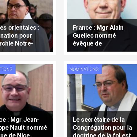
es orientales :
France : Mgr Alain
nation pour
Guellec nommé
archie Notre-
évêque de
-du-Liban de
Montauban
s
TIONS
NOMINATIONS
ce : Mgr Jean-
Le secrétaire de la
ippe Nault nommé
Congrégation pour la
ue de Nice
doctrine de la foi est