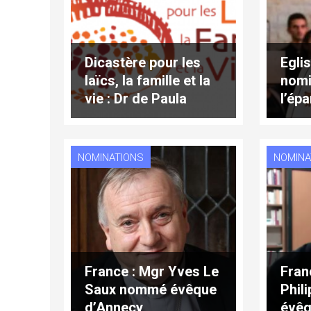
Dicastère pour les
Eglis
laïcs, la famille et la
nomi
vie : Dr de Paula
l’ép
Souza nommé
Dame
secrétaire
Pari
NOMINATIONS
NOMINA
France : Mgr Yves Le
Fran
Saux nommé évêque
Phil
d’Annecy
évêq