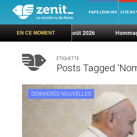
PAPE LÉON XIV
CITÉ DU
rcredi 5 août 2026
Hommage du Saint-Père suit
EN CE MOMENT
ÉTIQUETTE
Posts Tagged ‘nom
DERNIÈRES NOUVELLES