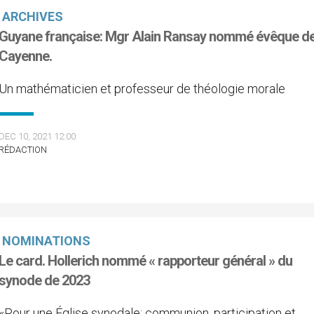
ARCHIVES
Guyane française: Mgr Alain Ransay nommé évêque d
Cayenne.
Un mathématicien et professeur de théologie morale
DEC 10, 2021 12:00
RÉDACTION
NOMINATIONS
Le card. Hollerich nommé « rapporteur général » du
synode de 2023
«Pour une Église synodale: communion, participation et