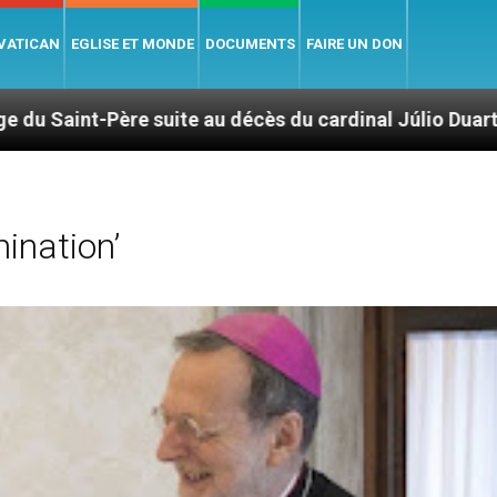
 VATICAN
EGLISE ET MONDE
DOCUMENTS
FAIRE UN DON
e au décès du cardinal Júlio Duarte Langa
Le 
ination’