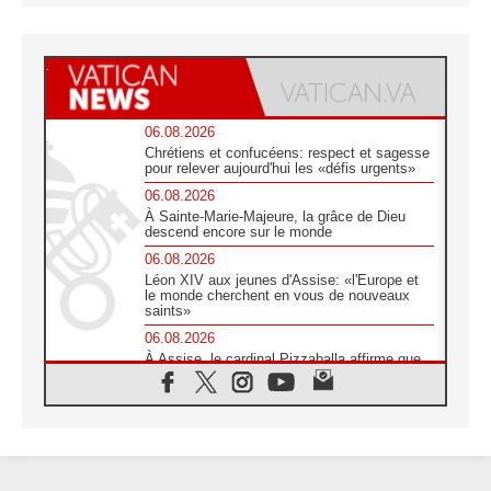
06.08.2026
Chrétiens et confucéens: respect et sagesse
pour relever aujourd'hui les «défis urgents»
06.08.2026
À Sainte-Marie-Majeure, la grâce de Dieu
descend encore sur le monde
06.08.2026
Léon XIV aux jeunes d'Assise: «l'Europe et
le monde cherchent en vous de nouveaux
saints»
06.08.2026
À Assise, le cardinal Pizzaballa affirme que
«les chrétiens veulent la paix»
06.08.2026
Au Mexique, le cardinal Parolin invite à être
aux côtés des marginalisées
06.08.2026
À Assise, le Pape invite les jeunes à