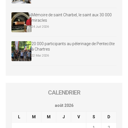
Mémoire de saint Charbel, le saint aux 30 000
miracles
24 Juil 2026
20 000 participants au pèlerinage de Pentecôte
à Chartres
22 Mai 2026
CALENDRIER
août 2026
L
M
M
J
V
S
D
1
2