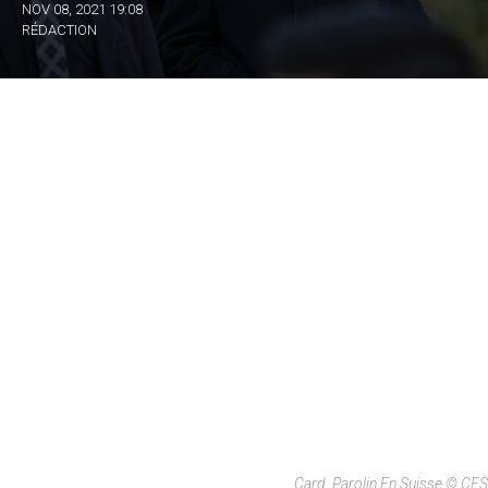
NOV 08, 2021 19:08
RÉDACTION
Card. Parolin En Suisse © CES