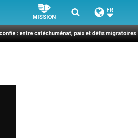
FR
MISSION
 catéchuménat, paix et défis migratoires
Léon X