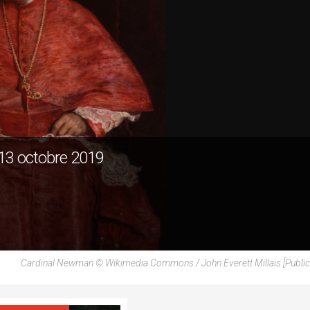
 13 octobre 2019
Cardinal Newman © Wikimedia Commons / John Everett Millais [Publi