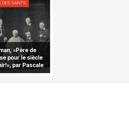
 DES SAINTS
an, «Père de
ise pour le siècle
nir!», par Pascale
ette