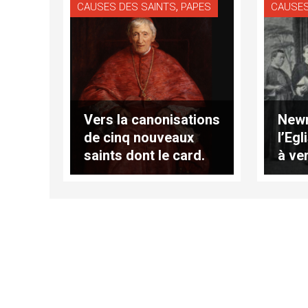
,
CAUSES DES SAINTS
PAPES
CAUSES
Vers la canonisations
Newm
de cinq nouveaux
l’Egl
saints dont le card.
à ve
Newman et
Vinc
Marguerite Bays