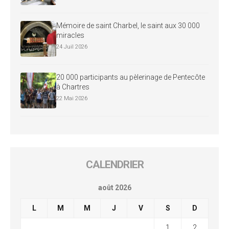
Mémoire de saint Charbel, le saint aux 30 000
miracles
24 Juil 2026
20 000 participants au pèlerinage de Pentecôte
à Chartres
22 Mai 2026
CALENDRIER
août 2026
L
M
M
J
V
S
D
1
2