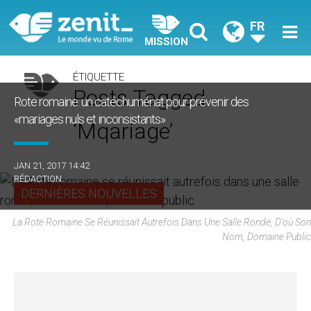
FR
MISSION
ÉTIQUETTE
Posts Tagged
Rote romaine: un catéchuménat pour prévenir des
«mariages nuls et inconsistants»
‘mqariage’
JAN 21, 2017 14:42
RÉDACTION
DERNIÈRES NOUVELLES
La Rote Romaine Se Réunissait Autrefois Dans Une Salle Ronde, D'où Son
Nom, Domaine Public