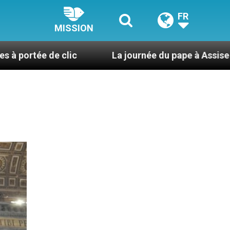
FR
MISSION
 clic
La journée du pape à Assise : « Allons-y ! Le