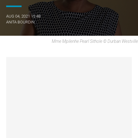
AUG 04, 2021 15:48
ANITA BOURDIN
Mme Mpilenhe Pearl Sithole © Durban Westville