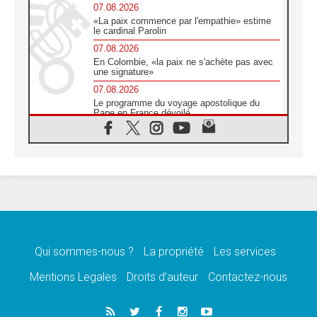
07.08.2026
«La paix commence par l'empathie» estime
le cardinal Parolin
07.08.2026
En Colombie, «la paix ne s'achète pas avec
une signature»
07.08.2026
Le programme du voyage apostolique du
Pape en France dévoilé
07.08.2026
1ère Conférence continentale sur l'éducation
catholique en Afrique
07.08.2026
Un logo symbolique pour la venue du Pape
en France
07.08.2026
Cardinal Rossi: «La venue du Pape Léon en
Argentine est un hommage à François»
Qui sommes-nous ?
La propriété
Les services
07.08.2026
Hiroshima et Nagasaki, 81 ans après,
Mentions Legales
Droits d’auteur
Contactez-nous
lancement des «dix jours de prière pour la
paix»
06.08.2026