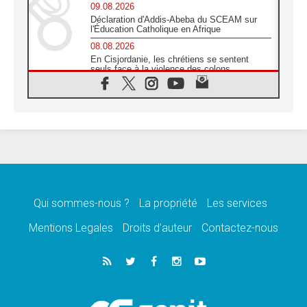
09.08.2026
Déclaration d'Addis-Abeba du SCEAM sur
l'Éducation Catholique en Afrique
08.08.2026
En Cisjordanie, les chrétiens se sentent
seuls face à la violence des colons
08.08.2026
Léon XIV au sanctuaire de Notre Dame du
Bon Conseil à Genazzano en septembre
08.08.2026
Léon XIV: Sainte Agathe aide à contempler
la victoire de l'amour sur la mort
08.08.2026
«Relancer l'empathie», le projet Triennal d'art
des Universités catholiques
Qui sommes-nous ?
La propriété
Les services
08.08.2026
Signis 2026, donner la parole aux religieuses
Mentions Legales
Droits d’auteur
Contactez-nous
catholiques
08.08.2026
Au Bangladesh, l'Église accompagne les
Dalits sur le chemin de la dignité
07.08.2026
Philippines: le vicariat apostolique de