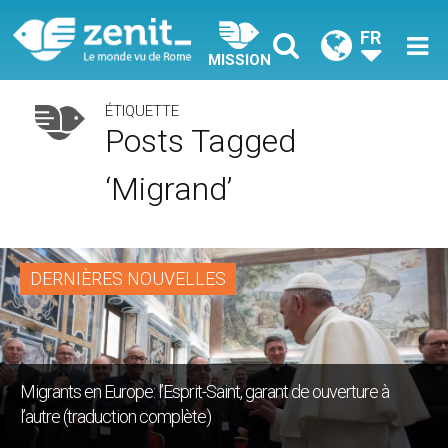
FR
MISSION
ÉTIQUETTE
Posts Tagged
‘migrand’
DERNIÈRES NOUVELLES
Migrants en Europe: l’Esprit-Saint, garant de ouverture à
l’autre (traduction complète)