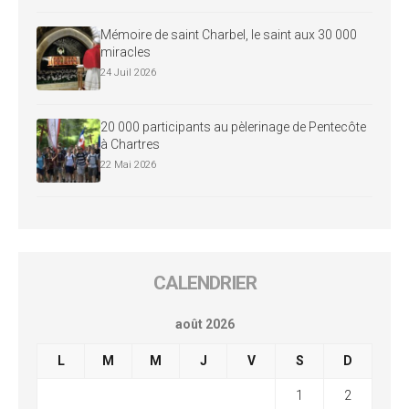
Mémoire de saint Charbel, le saint aux 30 000
miracles
24 Juil 2026
20 000 participants au pèlerinage de Pentecôte
à Chartres
22 Mai 2026
CALENDRIER
août 2026
L
M
M
J
V
S
D
1
2