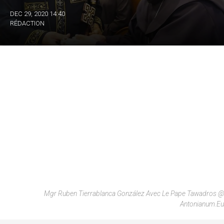
DEC 29, 2020 14:40
RÉDACTION
Mgr Ruben Tierrablanca González Avec Le Pape Tawadros @
Antonianum.eu