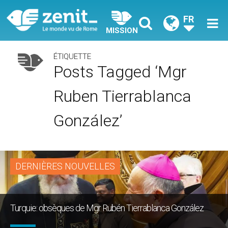
FR
MISSION
ÉTIQUETTE
Posts Tagged ‘Mgr
Ruben Tierrablanca
González’
DERNIÈRES NOUVELLES
Turquie: obsèques de Mgr Rubén Tierrablanca González