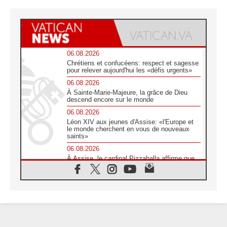
06.08.2026
Chrétiens et confucéens: respect et sagesse
pour relever aujourd'hui les «défis urgents»
06.08.2026
À Sainte-Marie-Majeure, la grâce de Dieu
descend encore sur le monde
06.08.2026
Léon XIV aux jeunes d'Assise: «l'Europe et
le monde cherchent en vous de nouveaux
saints»
06.08.2026
À Assise, le cardinal Pizzaballa affirme que
«les chrétiens veulent la paix»
06.08.2026
Au Mexique, le cardinal Parolin invite à être
aux côtés des marginalisées
06.08.2026
À Assise, le Pape invite les jeunes à
«construire la civilisation de l'amour»