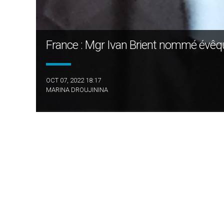
France : Mgr Ivan Brient nommé évêqu
OCT 07, 2022 18:17
MARINA DROUJININA