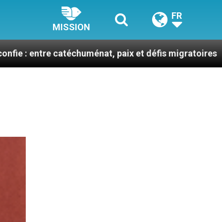
FR
MISSION
huménat, paix et défis migratoires
Léon XIV en 