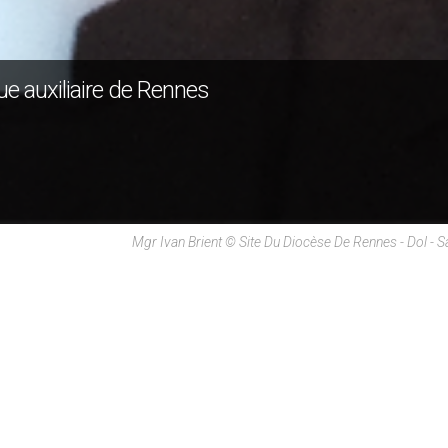
e auxiliaire de Rennes
Mgr Ivan Brient © Site Du Diocèse De Rennes - Dol - S