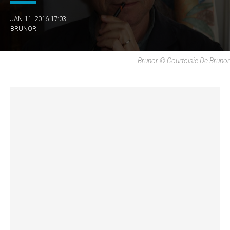
JAN 11, 2016 17:03
BRUNOR
Brunor © Courtoisie De Brunor