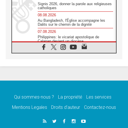
Signis 2026, donner la parole aux religieuses
catholiques
08.08.2026
Au Bangladesh, l'Église accompagne les
Dalits sur le chemin de la dignité
07.08.2026
Philippines: le vicariat apostolique de
Calapan devient un diocèse
07.08.2026
Congo-Brazzaville : le 15 août, entre
solennité de l'Assomption et mémoire
nationale
07.08.2026
«La paix commence par l'empathie» estime
le cardinal Parolin
07.08.2026
En Colombie, «la paix ne s'achète pas avec
une signature»
Qui sommes-nous ?
La propriété
Les services
07.08.2026
Mentions Legales
Droits d’auteur
Contactez-nous
Le programme du voyage apostolique du
Pape en France dévoilé
07.08.2026
1ère Conférence continentale sur l'éducation
catholique en Afrique