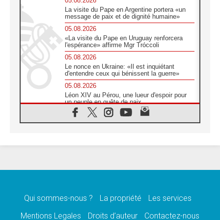
05.08.2026
La visite du Pape en Argentine portera «un
message de paix et de dignité humaine»
05.08.2026
«La visite du Pape en Uruguay renforcera
l'espérance» affirme Mgr Tróccoli
05.08.2026
Le nonce en Ukraine: «Il est inquiétant
d'entendre ceux qui bénissent la guerre»
05.08.2026
Léon XIV au Pérou, une lueur d'espoir pour
un peuple en quête de paix
05.08.2026
SCEAM: L'Église en Afrique vers
l'Assemblée ecclésiale de 2028 depuis
Addis-Abeba
05.08.2026
Le Pape exprime ses condoléances suite au
décès du cardinal Júlio Langa
05.08.2026
Le Pape attendu en novembre en Uruguay,
en Argentine et au Pérou
Qui sommes-nous ?
La propriété
Les services
05.08.2026
Mentions Legales
Droits d’auteur
Contactez-nous
Audience générale: la prière est un acte