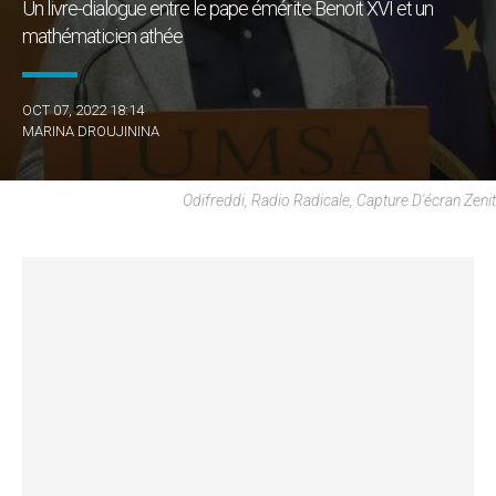
Un livre-dialogue entre le pape émérite Benoit XVI et un
mathématicien athée
OCT 07, 2022 18:14
MARINA DROUJININA
Odifreddi, Radio Radicale, Capture D'écran Zenit