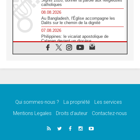
Signis 2026, donner la parole aux religieuses
catholiques
08.08.2026
Au Bangladesh, l'Église accompagne les
Dalits sur le chemin de la dignité
07.08.2026
Philippines: le vicariat apostolique de
Calapan devient un diocèse
07.08.2026
Congo-Brazzaville : le 15 août, entre
solennité de l'Assomption et mémoire
nationale
07.08.2026
«La paix commence par l'empathie» estime
le cardinal Parolin
07.08.2026
En Colombie, «la paix ne s'achète pas avec
une signature»
Qui sommes-nous ?
La propriété
Les services
07.08.2026
Mentions Legales
Droits d’auteur
Contactez-nous
Le programme du voyage apostolique du
Pape en France dévoilé
07.08.2026
1ère Conférence continentale sur l'éducation
catholique en Afrique