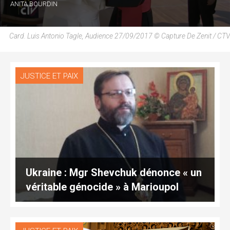
ANITA BOURDIN
Card. Luis Antonio Tagle, Audience 27/09/2017 © Capture De Zenit / CTV
JUSTICE ET PAIX
Ukraine : Mgr Shevchuk dénonce « un
véritable génocide » à Marioupol