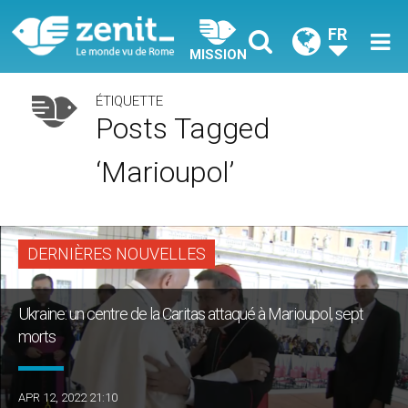
FR
MISSION
ÉTIQUETTE
Posts Tagged
‘Marioupol’
DERNIÈRES NOUVELLES
Ukraine: un centre de la Caritas attaqué à Marioupol, sept
morts
APR 12, 2022 21:10