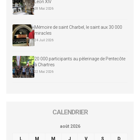
Léon XIV
28 Mai 2026
Mémoire de saint Charbel, le saint aux 30 000
miracles
24 Juil 2026
20 000 participants au pèlerinage de Pentecôte
à Chartres
22 Mai 2026
CALENDRIER
août 2026
L
M
M
J
V
S
D