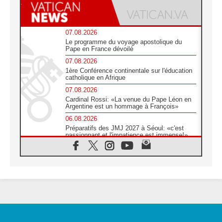
07.08.2026
Le programme du voyage apostolique du
Pape en France dévoilé
07.08.2026
1ère Conférence continentale sur l'éducation
catholique en Afrique
07.08.2026
Cardinal Rossi: «La venue du Pape Léon en
Argentine est un hommage à François»
06.08.2026
Préparatifs des JMJ 2027 à Séoul: «c'est
passionnant et l'impatience est immense!»
06.08.2026
Chrétiens et confucéens: respect et sagesse
pour relever les «défis urgents»
06.08.2026
À Sainte-Marie-Majeure, la grâce de Dieu
descend encore sur le monde
06.08.2026
Léon XIV aux jeunes d'Assise: «l'Europe et
le monde cherchent en vous de nouveaux