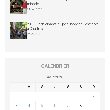
miracles
24 Juil 2026
20 000 participants au pèlerinage de Pentecôte
à Chartres
22 Mai 2026
CALENDRIER
août 2026
L
M
M
J
V
S
D
1
2
3
4
5
6
7
8
9