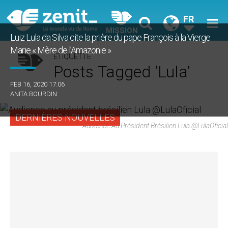
FR
MISSION
Luiz Lula da Silva cite la prière du pape François à la Vierge
Marie « Mère de l’Amazonie »
ÉTIQUETTE
Posts Tagged ‘Lula’
FEB 16, 2020 17:06
ANITA BOURDIN
DERNIÈRES NOUVELLES
Audience Au Président Brésilien Lula @LulaOficial