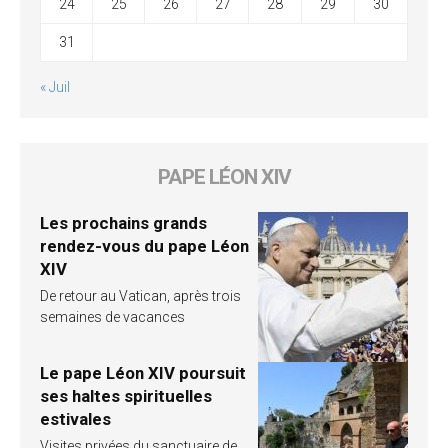
24
25
26
27
28
29
30
31
« Juil
PAPE LÉON XIV
Les prochains grands
rendez-vous du pape Léon
XIV
De retour au Vatican, après trois
semaines de vacances
Le pape Léon XIV poursuit
ses haltes spirituelles
estivales
Visites privées du sanctuaire de