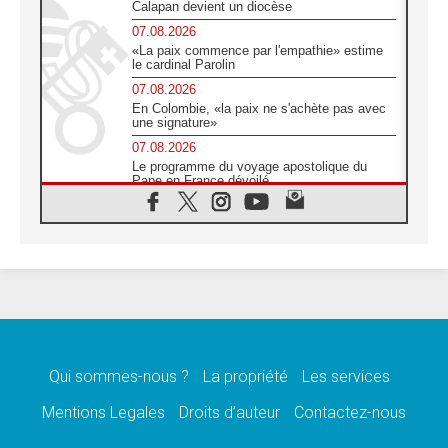
Calapan devient un diocèse
07.08.2026
«La paix commence par l'empathie» estime
le cardinal Parolin
07.08.2026
En Colombie, «la paix ne s'achète pas avec
une signature»
07.08.2026
Le programme du voyage apostolique du
Pape en France dévoilé
07.08.2026
1ère Conférence continentale sur l'éducation
catholique en Afrique
07.08.2026
Un logo symbolique pour la venue du Pape
en France
07.08.2026
Cardinal Rossi: «La venue du Pape Léon en
Argentine est un hommage à François»
Qui sommes-nous ?
La propriété
Les services
07.08.2026
Hiroshima et Nagasaki, 81 ans après,
Mentions Legales
Droits d’auteur
Contactez-nous
lancement des «dix jours de prière pour la
paix»