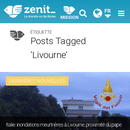
FR
MISSION
ÉTIQUETTE
Posts Tagged
‘Livourne’
DERNIÈRES NOUVELLES
Italie: inondations meurtrières à Livourne, proximité du pape