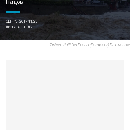
François
SEP 13, 2017 11:25
ANITA BOURDIN
Twitter Vigili Del Fuoco (Pompiers) De Livourne