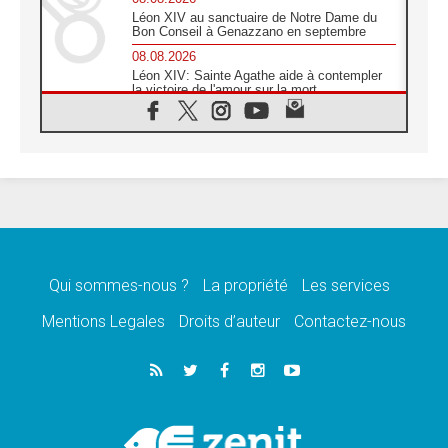
Léon XIV au sanctuaire de Notre Dame du
Bon Conseil à Genazzano en septembre
08.08.2026
Léon XIV: Sainte Agathe aide à contempler
la victoire de l'amour sur la mort
08.08.2026
«Relancer l'empathie», le projet Triennal d'art
des Universités catholiques
08.08.2026
Signis 2026, donner la parole aux religieuses
catholiques
08.08.2026
Au Bangladesh, l'Église accompagne les
Dalits sur le chemin de la dignité
Qui sommes-nous ?
La propriété
Les services
07.08.2026
Philippines: le vicariat apostolique de
Mentions Legales
Droits d’auteur
Contactez-nous
Calapan devient un diocèse
07.08.2026
Congo-Brazzaville: le 15 août, entre solennité
de l'Assomption et mémoire nationale
07.08.2026
«La paix commence par l'empathie» estime
le cardinal Parolin