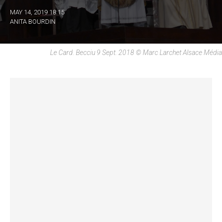
MAY 14, 2019 18:15
ANITA BOURDIN
Le Card. Becciu 9 Sept. 2018 © Marc Larchet Alsace Média