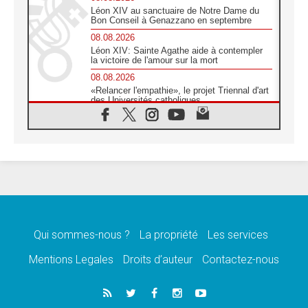
Léon XIV au sanctuaire de Notre Dame du
Bon Conseil à Genazzano en septembre
08.08.2026
Léon XIV: Sainte Agathe aide à contempler
la victoire de l'amour sur la mort
08.08.2026
«Relancer l'empathie», le projet Triennal d'art
des Universités catholiques
08.08.2026
Signis 2026, donner la parole aux religieuses
catholiques
08.08.2026
Au Bangladesh, l'Église accompagne les
Dalits sur le chemin de la dignité
07.08.2026
Philippines: le vicariat apostolique de
Calapan devient un diocèse
Qui sommes-nous ?
La propriété
Les services
07.08.2026
Congo-Brazzaville: le 15 août, entre solennité
Mentions Legales
Droits d’auteur
Contactez-nous
de l'Assomption et mémoire nationale
07.08.2026
«La paix commence par l'empathie» estime
le cardinal Parolin