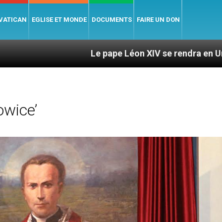
 VATICAN
EGLISE ET MONDE
DOCUMENTS
FAIRE UN DON
Le pape Léon XIV se rendra en Uruguay, en Argenti
owice’