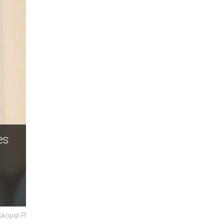
es
skopat.pl