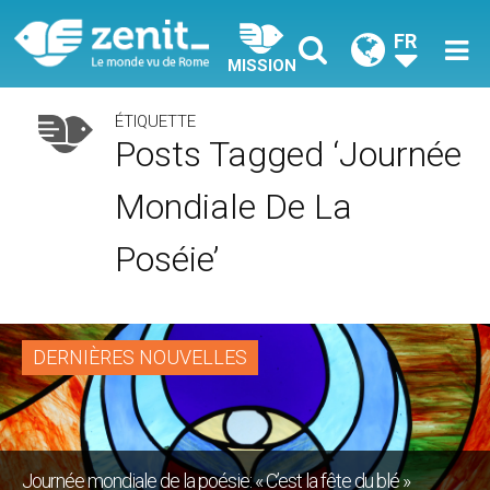
FR
MISSION
ÉTIQUETTE
Posts Tagged ‘Journée
Mondiale De La
Poséie’
DERNIÈRES NOUVELLES
Journée mondiale de la poésie: « C’est la fête du blé »