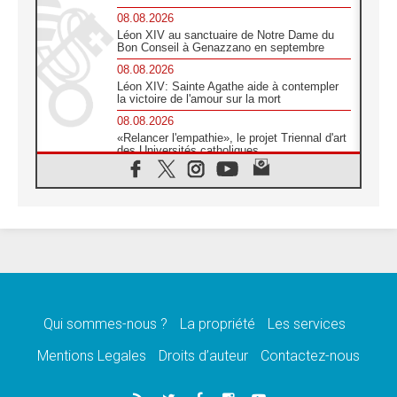
08.08.2026
Léon XIV au sanctuaire de Notre Dame du
Bon Conseil à Genazzano en septembre
08.08.2026
Léon XIV: Sainte Agathe aide à contempler
la victoire de l'amour sur la mort
08.08.2026
«Relancer l'empathie», le projet Triennal d'art
des Universités catholiques
08.08.2026
Signis 2026, donner la parole aux religieuses
catholiques
08.08.2026
Au Bangladesh, l'Église accompagne les
Dalits sur le chemin de la dignité
07.08.2026
Philippines: le vicariat apostolique de
Calapan devient un diocèse
Qui sommes-nous ?
La propriété
Les services
07.08.2026
Congo-Brazzaville: le 15 août, entre solennité
Mentions Legales
Droits d’auteur
Contactez-nous
de l'Assomption et mémoire nationale
07.08.2026
«La paix commence par l'empathie» estime