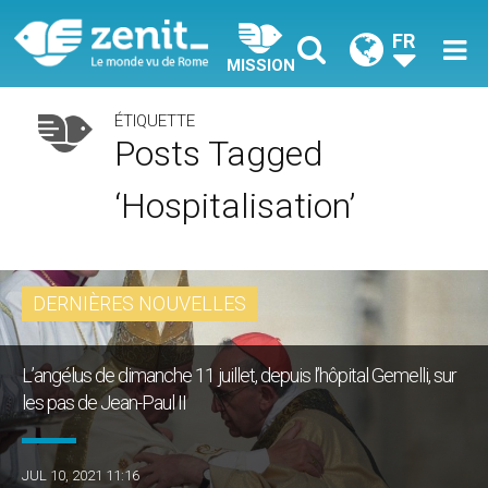
FR
MISSION
ÉTIQUETTE
Posts Tagged
‘hospitalisation’
DERNIÈRES NOUVELLES
L’angélus de dimanche 11 juillet, depuis l’hôpital Gemelli, sur
les pas de Jean-Paul II
JUL 10, 2021 11:16