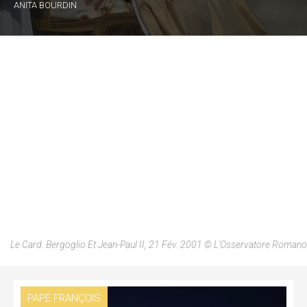
ANITA BOURDIN
Le Card. Bergoglio Et Jean-Paul II, 21 Fév. 2001 © L'Osservatore Romano
PAPE FRANÇOIS