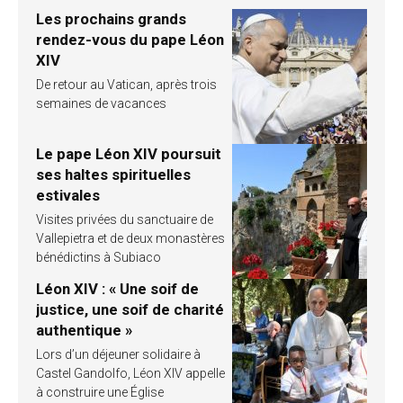
Les prochains grands
rendez-vous du pape Léon
XIV
De retour au Vatican, après trois
semaines de vacances
Le pape Léon XIV poursuit
ses haltes spirituelles
estivales
Visites privées du sanctuaire de
Vallepietra et de deux monastères
bénédictins à Subiaco
Léon XIV : « Une soif de
justice, une soif de charité
authentique »
Lors d’un déjeuner solidaire à
Castel Gandolfo, Léon XIV appelle
à construire une Église