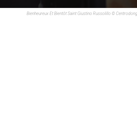
Bienheureux Et Bientôt Saint Giustino Russolillo © Centrodongi