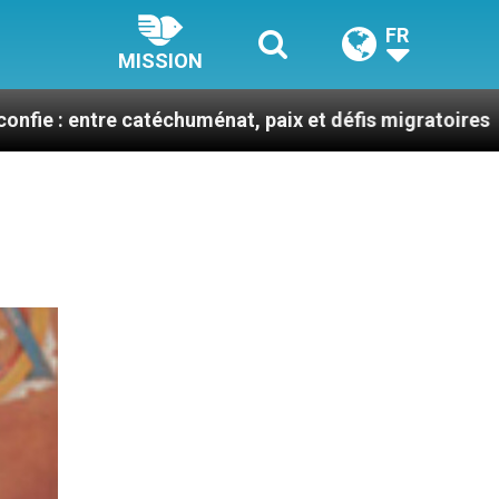
FR
MISSION
re catéchuménat, paix et défis migratoires
Léon 