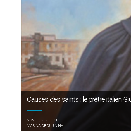
Causes des saints : le prêtre italien G
NOV 11, 2021 00:10
MARINA DROUJININA