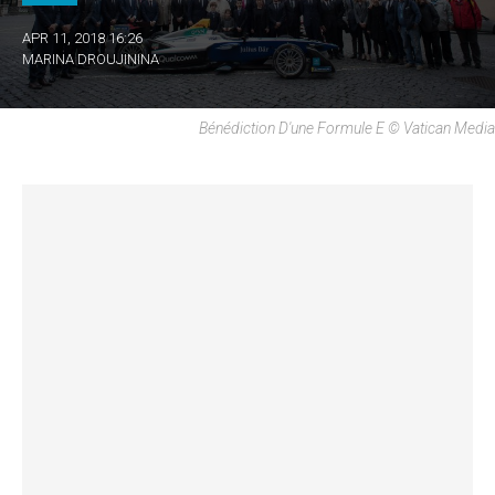
APR 11, 2018 16:26
MARINA DROUJININA
Bénédiction D'une Formule E © Vatican Media