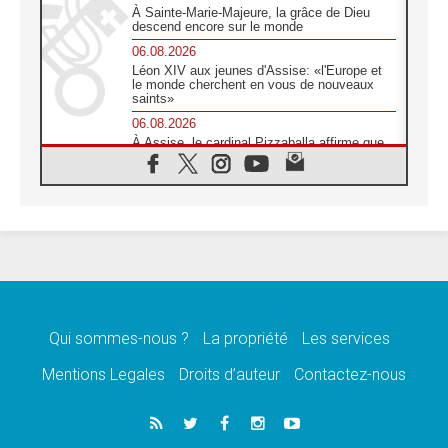
À Sainte-Marie-Majeure, la grâce de Dieu
descend encore sur le monde
06.08.2026
Léon XIV aux jeunes d'Assise: «l'Europe et
le monde cherchent en vous de nouveaux
saints»
06.08.2026
À Assise, le cardinal Pizzaballa affirme que
«les chrétiens veulent la paix»
06.08.2026
Au Mexique, le cardinal Parolin invite à être
aux côtés des marginalisées
06.08.2026
À Assise, le Pape invite les jeunes à
«construire la civilisation de l'amour»
05.08.2026
La visite du Pape en Argentine portera «un
message de paix et de dignité humaine»
Qui sommes-nous ?
La propriété
Les services
05.08.2026
Mentions Legales
Droits d’auteur
Contactez-nous
«La visite du Pape en Uruguay renforcera
l'espérance» affirme Mgr Tróccoli
05.08.2026
Le nonce en Ukraine: «Il est inquiétant
d'entendre ceux qui bénissent la guerre»