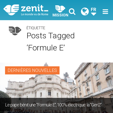
FR
MISSION
ÉTIQUETTE
Posts Tagged
‘formule E’
DERNIÈRES NOUVELLES
Le pape bénit une "Formule E", 100% électrique: la "Gen2"