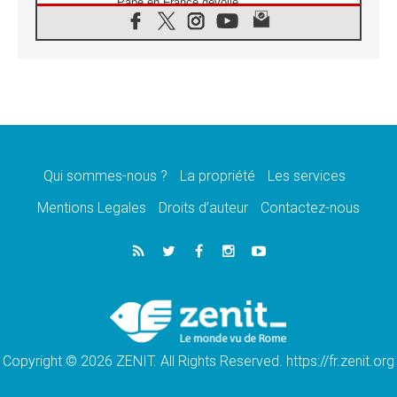
Pape en France dévoilé
07.08.2026
1ère Conférence continentale sur l'éducation
catholique en Afrique
07.08.2026
Un logo symbolique pour la venue du Pape
en France
07.08.2026
Cardinal Rossi: «La venue du Pape Léon en
Argentine est un hommage à François»
Qui sommes-nous ?
La propriété
Les services
07.08.2026
Hiroshima et Nagasaki, 81 ans après,
Mentions Legales
Droits d’auteur
Contactez-nous
lancement des «dix jours de prière pour la
paix»
06.08.2026
Préparatifs des JMJ 2027 à Séoul: «c'est
passionnant et l'impatience est immense!»
06.08.2026
Chrétiens et confucéens: respect et sagesse
pour relever les «défis urgents»
Copyright © 2026 ZENIT. All Rights Reserved. https://fr.zenit.org