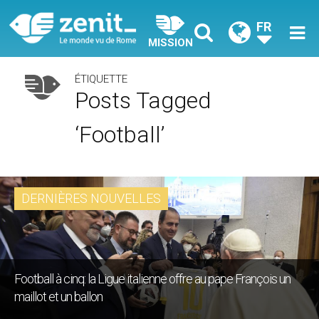
FR
MISSION
ÉTIQUETTE
Posts Tagged
‘football’
DERNIÈRES NOUVELLES
Football à cinq: la Ligue italienne offre au pape François un
maillot et un ballon