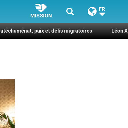
FR
MISSION
paix et défis migratoires
Léon XIV en France : 