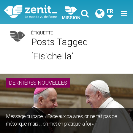
FR
MISSION
ÉTIQUETTE
Posts Tagged
‘Fisichella’
DERNIÈRES NOUVELLES
Message du pape: « Face aux pauvres, on ne fait pas de
rhétorique, mais … on met en pratique la foi »