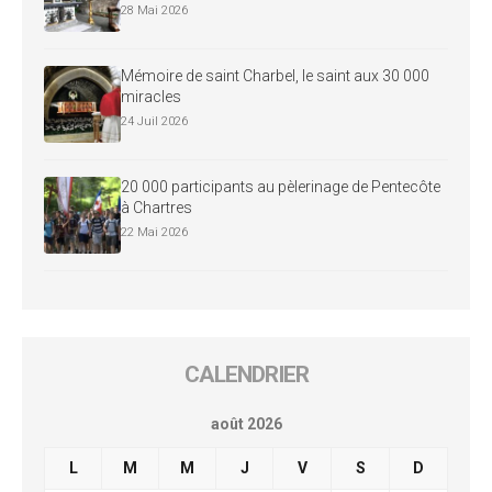
28 Mai 2026
Mémoire de saint Charbel, le saint aux 30 000
miracles
24 Juil 2026
20 000 participants au pèlerinage de Pentecôte
à Chartres
22 Mai 2026
CALENDRIER
août 2026
L
M
M
J
V
S
D