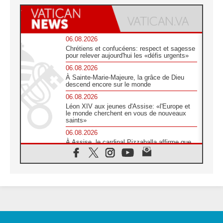
06.08.2026
Chrétiens et confucéens: respect et sagesse
pour relever aujourd'hui les «défis urgents»
06.08.2026
À Sainte-Marie-Majeure, la grâce de Dieu
descend encore sur le monde
06.08.2026
Léon XIV aux jeunes d'Assise: «l'Europe et
le monde cherchent en vous de nouveaux
saints»
06.08.2026
À Assise, le cardinal Pizzaballa affirme que
«les chrétiens veulent la paix»
06.08.2026
Au Mexique, le cardinal Parolin invite à être
aux côtés des marginalisées
06.08.2026
À Assise, le Pape invite les jeunes à
«construire la civilisation de l'amour»
05.08.2026