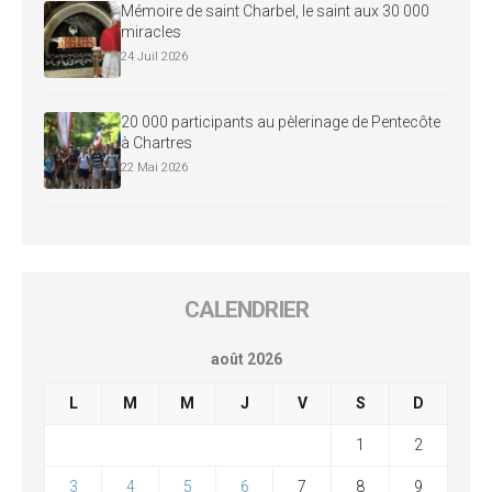
Mémoire de saint Charbel, le saint aux 30 000
miracles
24 Juil 2026
20 000 participants au pèlerinage de Pentecôte
à Chartres
22 Mai 2026
CALENDRIER
août 2026
L
M
M
J
V
S
D
1
2
3
4
5
6
7
8
9