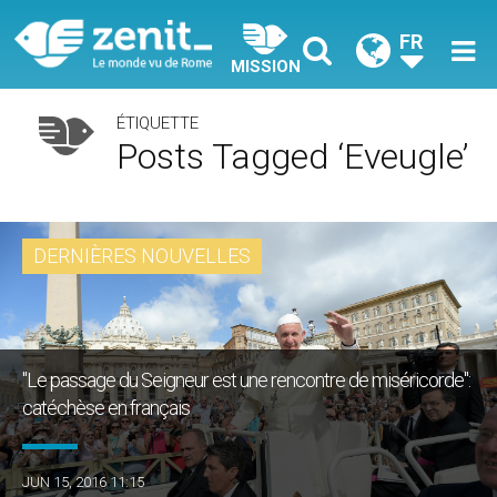
FR
MISSION
ÉTIQUETTE
Posts Tagged ‘eveugle’
DERNIÈRES NOUVELLES
"Le passage du Seigneur est une rencontre de miséricorde":
catéchèse en français
JUN 15, 2016 11:15