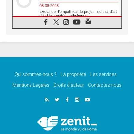
08.08.2026
«Relancer l'empathie», le projet Triennal d'art
des Universités catholiques
08.08.2026
Signis 2026, donner la parole aux religieuses
catholiques
08.08.2026
Au Bangladesh, l'Église accompagne les
Dalits sur le chemin de la dignité
07.08.2026
Philippines: le vicariat apostolique de
Calapan devient un diocèse
Qui sommes-nous ?
La propriété
Les services
07.08.2026
Congo-Brazzaville: le 15 août, entre solennité
Mentions Legales
Droits d’auteur
Contactez-nous
de l'Assomption et mémoire nationale
07.08.2026
«La paix commence par l'empathie» estime
le cardinal Parolin
07.08.2026
En Colombie, «la paix ne s'achète pas avec
une signature»