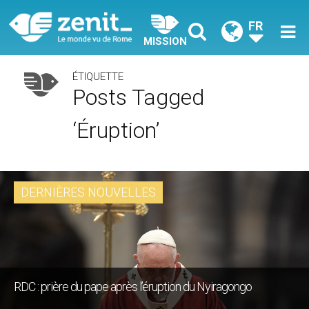
FR
MISSION
ÉTIQUETTE
Posts Tagged
‘éruption’
DERNIÈRES NOUVELLES
RDC : prière du pape après l’éruption du Nyiragongo