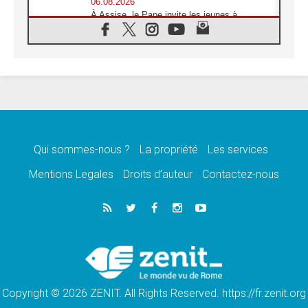
06.08.2026
À Assise, le Pape invite les jeunes à
«construire la civilisation de l'amour»
05.08.2026
La visite du Pape en Argentine portera «un
message de paix et de dignité humaine»
05.08.2026
«La visite du Pape en Uruguay renforcera
l'espérance» affirme Mgr Tróccoli
05.08.2026
Le nonce en Ukraine: «Il est inquiétant
d'entendre ceux qui bénissent la guerre»
Qui sommes-nous ?
La propriété
Les services
05.08.2026
Mentions Legales
Droits d’auteur
Contactez-nous
Léon XIV au Pérou, une lueur d'espoir pour
un peuple en quête de paix
05.08.2026
SCEAM: L'Église en Afrique vers
l'Assemblée ecclésiale de 2028 depuis
Addis-Abeba
05.08.2026
Le Pape exprime ses condoléances suite au
décès du cardinal Júlio Langa
Copyright © 2026 ZENIT. All Rights Reserved. https://fr.zenit.org