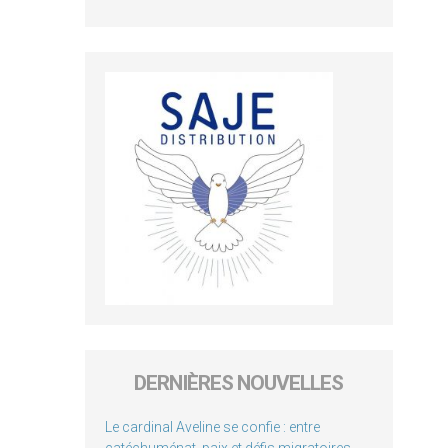
DERNIÈRES NOUVELLES
Le cardinal Aveline se confie : entre
catéchuménat, paix et défis migratoires