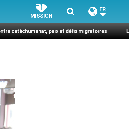
FR
MISSION
nat, paix et défis migratoires
Léon XIV en Franc