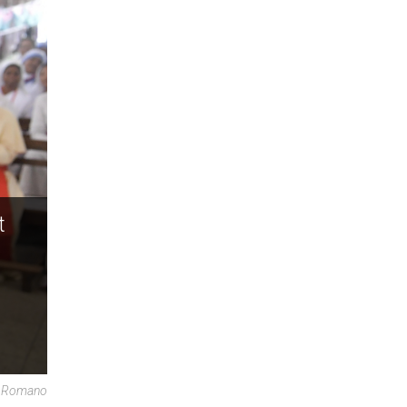
t
re Romano