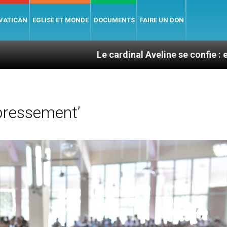
 VATICAN
EGLISE ET MONDE
DOCUMENTS
FAIRE UN DON
Le cardinal Aveline se confie : entre catéchumé
pressement’