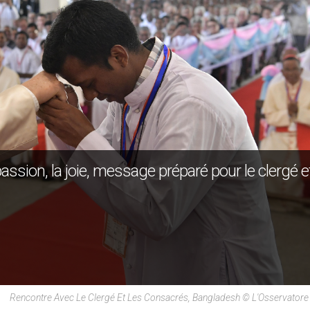
sion, la joie, message préparé pour le clergé e
Rencontre Avec Le Clergé Et Les Consacrés, Bangladesh © L'Osservato