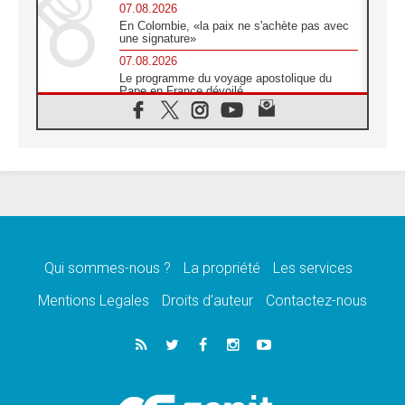
07.08.2026
En Colombie, «la paix ne s'achète pas avec
une signature»
07.08.2026
Le programme du voyage apostolique du
Pape en France dévoilé
07.08.2026
1ère Conférence continentale sur l'éducation
catholique en Afrique
07.08.2026
Un logo symbolique pour la venue du Pape
en France
07.08.2026
Cardinal Rossi: «La venue du Pape Léon en
Argentine est un hommage à François»
Qui sommes-nous ?
La propriété
Les services
07.08.2026
Hiroshima et Nagasaki, 81 ans après,
Mentions Legales
Droits d’auteur
Contactez-nous
lancement des «dix jours de prière pour la
paix»
06.08.2026
Préparatifs des JMJ 2027 à Séoul: «c'est
passionnant et l'impatience est immense!»
06.08.2026