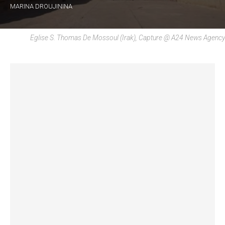
MARINA DROUJININA
Eglise S. Thomas De Mossoul (Irak), Capture @ A24 News Agency