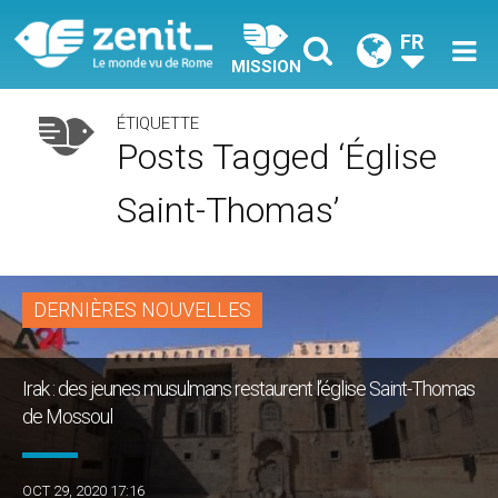
FR
MISSION
ÉTIQUETTE
Posts Tagged ‘église
Saint-Thomas’
DERNIÈRES NOUVELLES
Irak : des jeunes musulmans restaurent l’église Saint-Thomas
de Mossoul
OCT 29, 2020 17:16