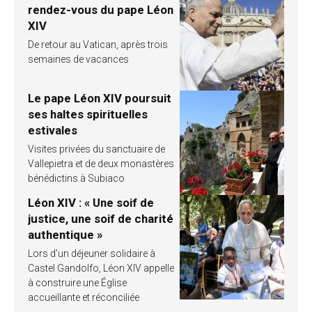
rendez-vous du pape Léon
XIV
De retour au Vatican, après trois
semaines de vacances
Le pape Léon XIV poursuit
ses haltes spirituelles
estivales
Visites privées du sanctuaire de
Vallepietra et de deux monastères
bénédictins à Subiaco
Léon XIV : « Une soif de
justice, une soif de charité
authentique »
Lors d’un déjeuner solidaire à
Castel Gandolfo, Léon XIV appelle
à construire une Église
accueillante et réconciliée