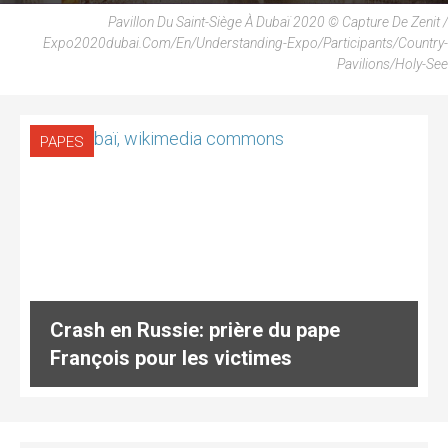
Pavillon Du Saint-Siège À Dubaï 2020 © Capture De Zenit /
Expo2020dubai.com/en/understanding-Expo/participants/country-
Pavilions/holy-See
PAPES
Crash en Russie: prière du pape
François pour les victimes