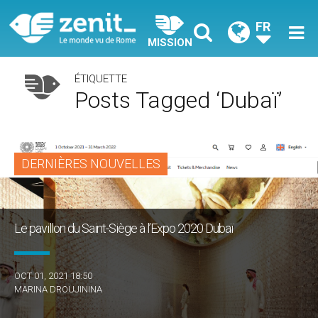
FR
MISSION
ÉTIQUETTE
Posts Tagged ‘Dubaï’
DERNIÈRES NOUVELLES
Le pavillon du Saint-Siège à l’Expo 2020 Dubaï
OCT 01, 2021 18:50
MARINA DROUJININA