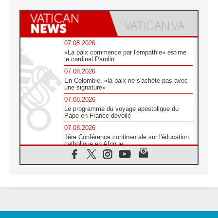
07.08.2026
«La paix commence par l'empathie» estime
le cardinal Parolin
07.08.2026
En Colombie, «la paix ne s'achète pas avec
une signature»
07.08.2026
Le programme du voyage apostolique du
Pape en France dévoilé
07.08.2026
1ère Conférence continentale sur l'éducation
catholique en Afrique
07.08.2026
Un logo symbolique pour la venue du Pape
en France
07.08.2026
Cardinal Rossi: «La venue du Pape Léon en
Argentine est un hommage à François»
07.08.2026