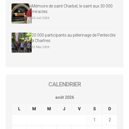
Mémoire de saint Charbel, le saint aux 30 000
miracles
24 Juil 2026
20 000 participants au pèlerinage de Pentecôte
à Chartres
22 Mai 2026
CALENDRIER
août 2026
L
M
M
J
V
S
D
1
2