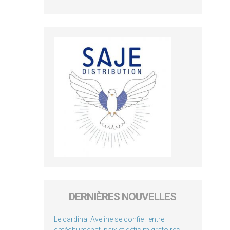
DERNIÈRES NOUVELLES
Le cardinal Aveline se confie : entre
catéchuménat, paix et défis migratoires