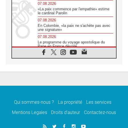
07.08.2026
«La paix commence par l'empathie» estime
le cardinal Parolin
07.08.2026
En Colombie, «la paix ne s'achète pas avec
une signature»
07.08.2026
Le programme du voyage apostolique du
Pape en France dévoilé
07.08.2026
1ère Conférence continentale sur l'éducation
catholique en Afrique
07.08.2026
Un logo symbolique pour la venue du Pape
en France
07.08.2026
Cardinal Rossi: «La venue du Pape Léon en
Argentine est un hommage à François»
Qui sommes-nous ?
La propriété
Les services
07.08.2026
Hiroshima et Nagasaki, 81 ans après,
Mentions Legales
Droits d’auteur
Contactez-nous
lancement des «dix jours de prière pour la
paix»
06.08.2026