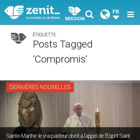
FR
MISSION
ÉTIQUETTE
Posts Tagged
‘compromis’
DERNIÈRES NOUVELLES
Sainte-Marthe: le vrai pasteur obéit à l’appel de l’Esprit Saint