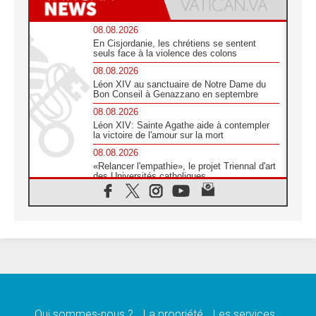
08.08.2026
En Cisjordanie, les chrétiens se sentent
seuls face à la violence des colons
08.08.2026
Léon XIV au sanctuaire de Notre Dame du
Bon Conseil à Genazzano en septembre
08.08.2026
Léon XIV: Sainte Agathe aide à contempler
la victoire de l'amour sur la mort
08.08.2026
«Relancer l'empathie», le projet Triennal d'art
des Universités catholiques
08.08.2026
Signis 2026, donner la parole aux religieuses
catholiques
08.08.2026
Au Bangladesh, l'Église accompagne les
Dalits sur le chemin de la dignité
07.08.2026
Philippines: le vicariat apostolique de
Calapan devient un diocèse
Qui sommes-nous ?
La propriété
Les services