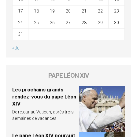
17
18
19
20
21
22
23
24
25
26
27
28
29
30
31
« Juil
PAPE LÉON XIV
Les prochains grands
rendez-vous du pape Léon
XIV
De retour au Vatican, après trois
semaines de vacances
Le pape Léon XIV poursuit