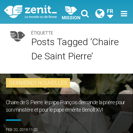
FR
MISSION
ÉTIQUETTE
Posts Tagged ‘Chaire
De Saint Pierre’
DERNIÈRES NOUVELLES
Chaire de S. Pierre: le pape François demande la prière pour
son ministère et pour le pape émérite Benoît XVI
FEB 20, 2019 11:23