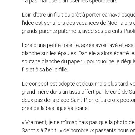
n'a pas manqué d'amuser les spectateurs.
Loin d'être un fruit du prêt à porter carnavalesq
l'idée est venu lors des vacances de Noël, alors
grands-parents paternels, avec ses parents Paola
Lors d'une petite toilette, après avoir lavé et essu
blanche sur les épaules. Daniele a alors écarté le
soutane blanche du pape : « pourquoi ne le déguis
fils et à sa belle-fille.
Le concept est adopté et deux mois plus tard, v
grand-mère dans un tissu offert par le curé de Sa
deux pas de la place Saint-Pierre. La croix pect
près de la basilique vaticane.
« Vraiment, je ne m'imaginais pas que la photo de
Sanctis à Zenit : « de nombreux passants nous ont