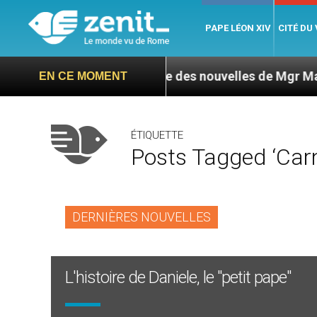
PAPE LÉON XIV
CITÉ DU
agua : L’ONU exige des nouvelles de Mgr Mata
EN CE MOMENT
ÉTIQUETTE
Posts Tagged ‘carn
DERNIÈRES NOUVELLES
L'histoire de Daniele, le "petit pape"