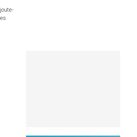
ajoute-
les