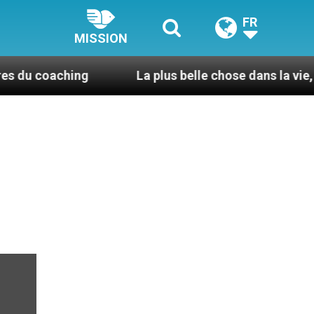
FR
MISSION
ching
La plus belle chose dans la vie, c’est d’êtr