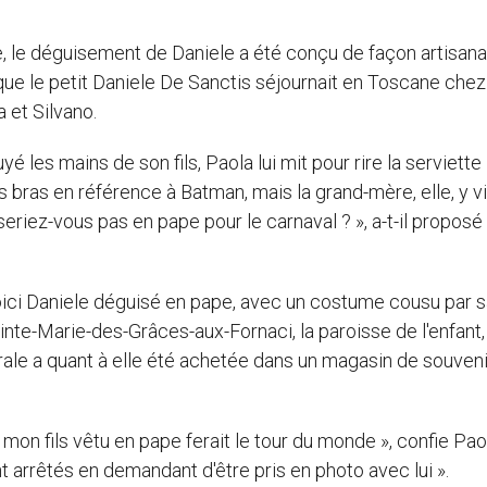
ue, le déguisement de Daniele a été conçu de façon artisanal
 que le petit Daniele De Sanctis séjournait en Toscane che
 et Silvano.
yé les mains de son fils, Paola lui mit pour rire la serviette
s bras en référence à Batman, mais la grand-mère, elle, y vi
eriez-vous pas en pape pour le carnaval ? », a-t-il proposé
oici Daniele déguisé en pape, avec un costume cousu par 
inte-Marie-des-Grâces-aux-Fornaci, la paroisse de l'enfant,
orale a quant à elle été achetée dans un magasin de souven
 mon fils vêtu en pape ferait le tour du monde », confie Pa
 arrêtés en demandant d'être pris en photo avec lui ».