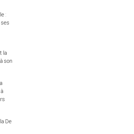
e :
z ses
t la
 à son
sa
 à
irs
ola De