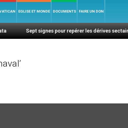
 VATICAN
EGLISE ET MONDE
DOCUMENTS
FAIRE UN DON
Sept signes pour repérer les dérives sectaires du coa
aval’