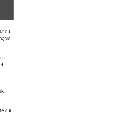
ur du
nçois
des
el
ule
té qui