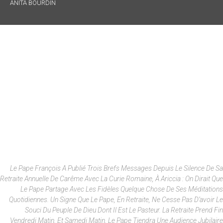
ANITA BOURDIN
Le Pape François A Publié Trois Brefs Messages Depuis Le Silence De Sa
Retraite Annuelle De Carême Avec La Curie Romaine, À Ariccia : On Dirait Que
Le Pape Partage Avec Les Fidèles Quelque Chose De Ses Méditations
Quotidiennes. Un Signe Que Le Pape, En Retraite, Ne Cesse Pas D’avoir Le
Souci Du Peuple De Dieu Dont Il Est Le Pasteur. La Retraite Prend Fin
Vendredi Matin, Et Samedi Matin, Le Pape Tiendra Une Audience Jubilaire