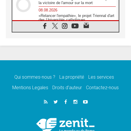
la victoire de l'amour sur la mort
08.08.2026
«Relancer l'empathie», le projet Triennal d'art
des Universités catholiques
08.08.2026
Signis 2026, donner la parole aux religieuses
catholiques
08.08.2026
Au Bangladesh, l'Église accompagne les
Dalits sur le chemin de la dignité
07.08.2026
Philippines: le vicariat apostolique de
Calapan devient un diocèse
Qui sommes-nous ?
La propriété
Les services
07.08.2026
Congo-Brazzaville: le 15 août, entre solennité
Mentions Legales
Droits d’auteur
Contactez-nous
de l'Assomption et mémoire nationale
07.08.2026
«La paix commence par l'empathie» estime
le cardinal Parolin
07.08.2026
En Colombie, «la paix ne s'achète pas avec
une signature»