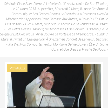
E
Générale Place Saint-Pierre, À La Veille Du 3
Anniversaire De Son Élection,
Le 13 Mars 2013. Aujourd’hui, Mercredi 9 Mars, Il Lance Cet Appel À
Communiquer Les Grâces Reçues : « Dieu Nous A Caressés Avec Sa
Miséricorde : Apportons Cette Caresse Aux Autres, À Ceux Qui En Ont Le
Plus Besoin. » Hier, 8 Mars, Déjà Sur Le Thème De La Tendresse, Il Disait :
« Les Petits Gestes D’amour, De Tendresse Et De Soin Nous Disent Que Le
Seigneur Est Avec Nous : Ainsi S’ouvre La Porte De La Miséricorde. » Lundi, 7
Mars, Il Invitait En Quelque Sort À Un Examen Concret De La Vie Du Baptisé :
« Ma Vie, Mon Comportement Et Mon Style De Vie Doivent Être Un Signe
Concret Que Dieu Est Proche De Nous. »
VOYAGES