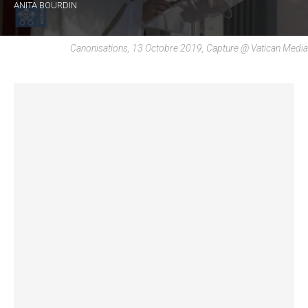
ANITA BOURDIN
Canonisations, 13 Octobre 2019, Capture @ Vatican Media