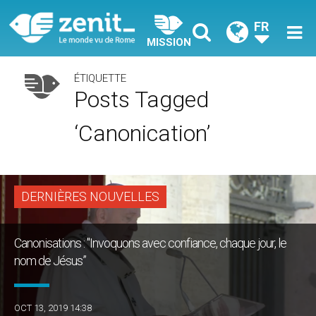
FR
MISSION
ÉTIQUETTE
Posts Tagged
‘canonication’
DERNIÈRES NOUVELLES
Canonisations : "Invoquons avec confiance, chaque jour, le
nom de Jésus”
OCT 13, 2019 14:38