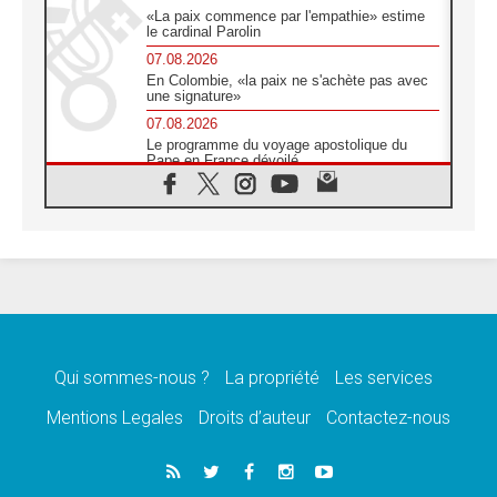
«La paix commence par l'empathie» estime
le cardinal Parolin
07.08.2026
En Colombie, «la paix ne s'achète pas avec
une signature»
07.08.2026
Le programme du voyage apostolique du
Pape en France dévoilé
07.08.2026
1ère Conférence continentale sur l'éducation
catholique en Afrique
07.08.2026
Un logo symbolique pour la venue du Pape
en France
07.08.2026
Cardinal Rossi: «La venue du Pape Léon en
Argentine est un hommage à François»
Qui sommes-nous ?
La propriété
Les services
07.08.2026
Hiroshima et Nagasaki, 81 ans après,
Mentions Legales
Droits d’auteur
Contactez-nous
lancement des «dix jours de prière pour la
paix»
06.08.2026
Préparatifs des JMJ 2027 à Séoul: «c'est