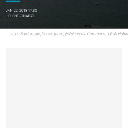
JAN 22, 2018 17:30
HÉLÈNE GINABAT
Ile De San Giorgio, Venise (Italie) @wikimedia Commons, Jakub Hałun