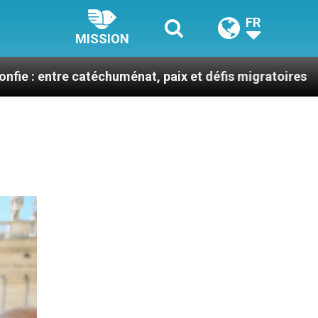
FR
MISSION
catéchuménat, paix et défis migratoires
Léon XI