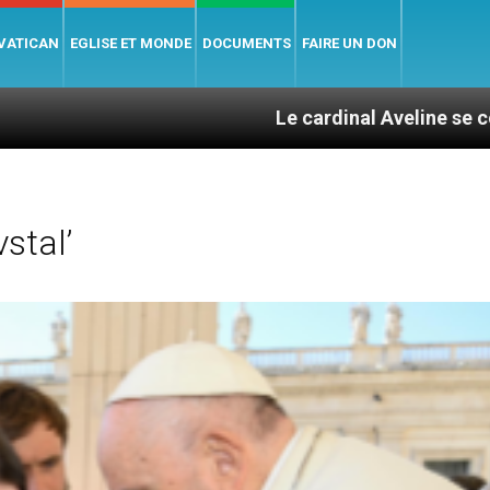
 VATICAN
EGLISE ET MONDE
DOCUMENTS
FAIRE UN DON
Le cardinal Aveline se confie : entre 
stal’