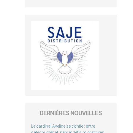
DERNIÈRES NOUVELLES
Le cardinal Aveline se confie : entre
catéchuménat, paix et défis migratoires