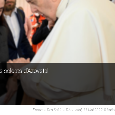
es soldats d’Azovstal
Epouses Des Soldats D’Azovstal, 11 Mai 2022 © Vati